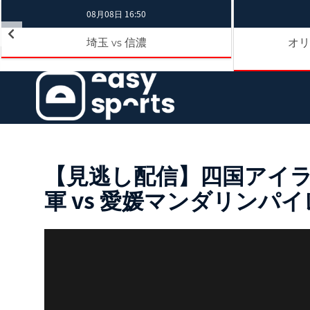
08月08日 16:50
埼玉
信濃
オリ
vs
【見逃し配信】四国アイラン
軍 vs 愛媛マンダリンパ