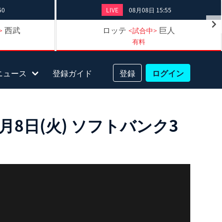
50
LIVE
08月08日 15:55
西武
ロッテ
巨人
>
<試合中>
有料
ニュース
登録ガイド
登録
ログイン
8日(火) ソフトバンク3