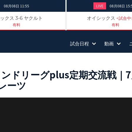
08月08日 11:55
LIVE
08月08日 15:
ックス
ヤクルト
オイシックス
3-6
<試合中
有料
有料
試合日程
動画
ドリーグplus定期交流戦｜7月
イレーツ