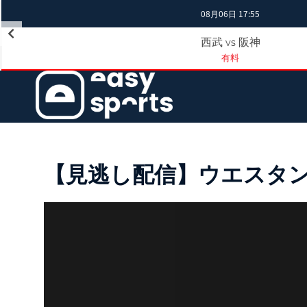
08月06日 17:55
西武
阪神
vs
有料
【見逃し配信】ウエスタン・