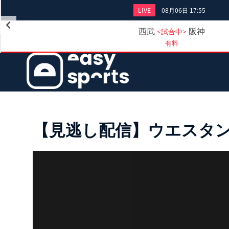
LIVE
08月06日 17:55
西武
阪神
<試合中>
有料
【見逃し配信】ウエスタン・