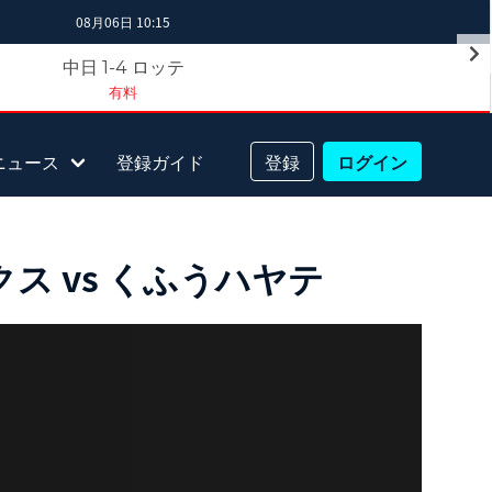
08月06日 10:15
中日
ロッテ
1-4
有料
ニュース
登録ガイド
登録
ログイン
ス vs くふうハヤテ