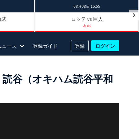
08月08日 15:55
西武
ロッテ
巨人
vs
有料
ニュース
登録ガイド
登録
ログイン
日・読谷（オキハム読谷平和