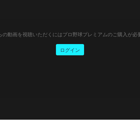
らの動画を視聴いただくにはプロ野球プレミアムのご購入が必
ログイン