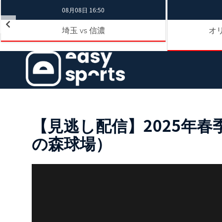
08月08日 16:50
埼玉
信濃
オ
vs
【見逃し配信】2025年春
の森球場）