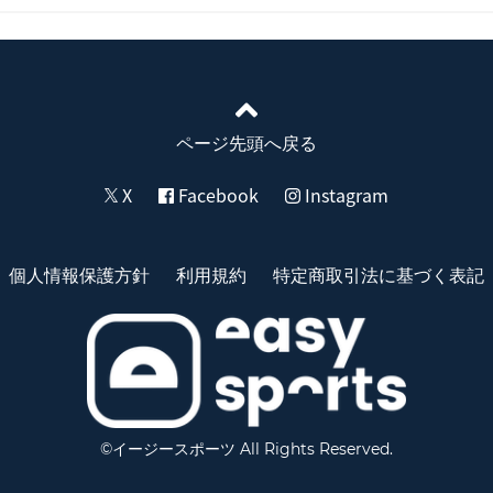
ページ先頭へ戻る
X
Facebook
Instagram
個人情報保護方針
利用規約
特定商取引法に基づく表記
©イージースポーツ All Rights Reserved.