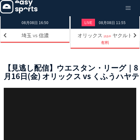
08月08日 16:50
LIVE
08月08日 11:55
埼玉
信濃
オリックス
ヤクルト
vs
試合中
有料
【見逃し配信】ウエスタン・リーグ｜8
月16日(金) オリックス vs くふうハヤテ