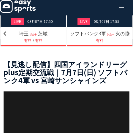
LIVE
08月07日 17:50
LIVE
08月07日 17:55
埼玉
茨城
ソフトバンク3軍
火の国
試合中
試合中
有料
/
有料
有料
【見逃し配信】四国アイランドリーグ
plus定期交流戦｜7月7日(日) ソフトバ
ンク4軍 vs 宮崎サンシャインズ