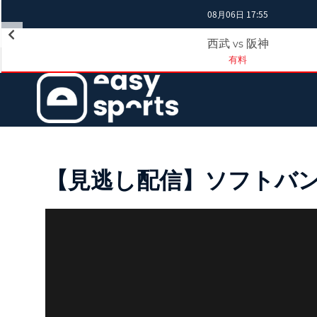
08月06日 17:55
西武
阪神
vs
有料
【見逃し配信】ソフトバンク