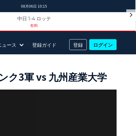
08月06日 10:15
中日
ロッテ
1-4
有料
ニュース
登録ガイド
登録
ログイン
ク3軍 vs 九州産業大学