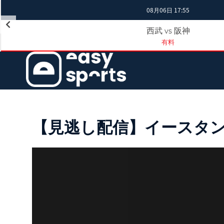
08月06日 17:55
西武
阪神
vs
有料
【見逃し配信】イースタン・リー