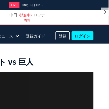
LIVE
08月06日 10:15
中日
ロッテ
<試合中>
有料
ニュース
登録ガイド
登録
ログイン
 vs 巨人