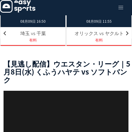
08月09日 16:50
08月09日 11:55
埼玉
千葉
オリックス
ヤクルト
vs
vs
有料
有料
【見逃し配信】ウエスタン・リーグ｜5
月8日(水) くふうハヤテ vs ソフトバン
ク