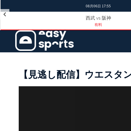
08月06日 17:55
西武
阪神
vs
有料
【見逃し配信】ウエスタン・リ