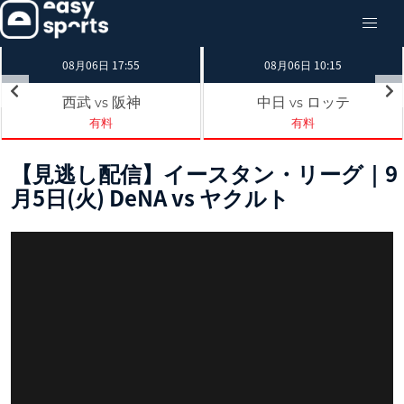
08月06日 17:55
08月06日 10:15
西武
阪神
中日
ロッテ
vs
vs
有料
有料
【見逃し配信】イースタン・リーグ｜9
月5日(火) DeNA vs ヤクルト