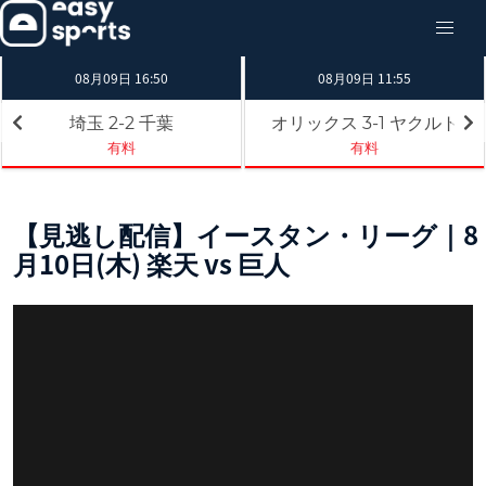
08月09日 16:50
08月09日 11:55
埼玉
千葉
オリックス
ヤクルト
2-2
3-1
有料
有料
【見逃し配信】イースタン・リーグ｜8
月10日(木) 楽天 vs 巨人