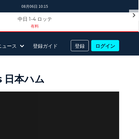
08月06日 10:15
中日
ロッテ
1-4
有料
ニュース
登録ガイド
登録
ログイン
s 日本ハム