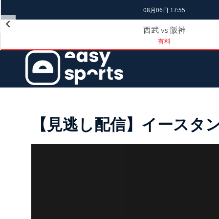
08月06日 17:55
西武
阪神
vs
有料
【見逃し配信】イースタン・リ