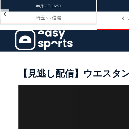
08月08日 16:50
埼玉
信濃
オ
vs
【見逃し配信】ウエスタン・リ