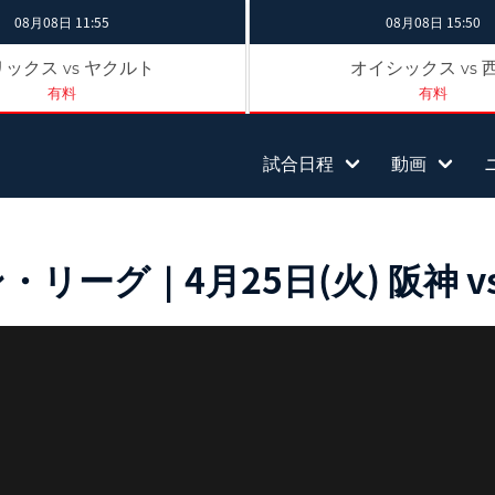
08月08日 11:55
08月08日 15:50
リックス
ヤクルト
オイシックス
vs
vs
有料
有料
試合日程
動画
ーグ｜4月25日(火) 阪神 vs