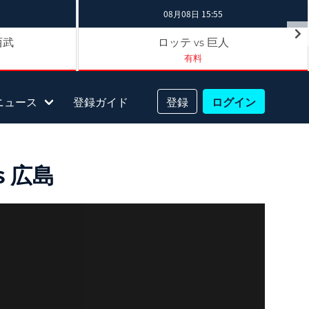
08月08日 15:55
西武
ロッテ
巨人
vs
有料
ニュース
登録ガイド
登録
ログイン
 広島