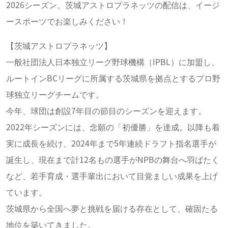
2026シーズン、茨城アストロプラネッツの配信は、イージ
ースポーツでお楽しみください！
【茨城アストロプラネッツ】
一般社団法人日本独立リーグ野球機構（IPBL）に加盟し、
ルートインBCリーグに所属する茨城県を拠点とするプロ野
球独立リーグチームです。
今年、球団は創設7年目の節目のシーズンを迎えます。
2022年シーズンには、念願の「初優勝」を達成。以降も着
実に成長を続け、2024年まで5年連続ドラフト指名選手が
誕生し、現在まで計12名もの選手がNPBの舞台へ羽ばたく
など、若手育成・選手輩出において目覚ましい成果を上げ
ています。
茨城県から全国へ夢と挑戦を届ける存在として、確固たる
地位を築いてきました。