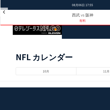
08月06日 17:55
西武
阪神
vs
有料
NFL カレンダー
10月
11月