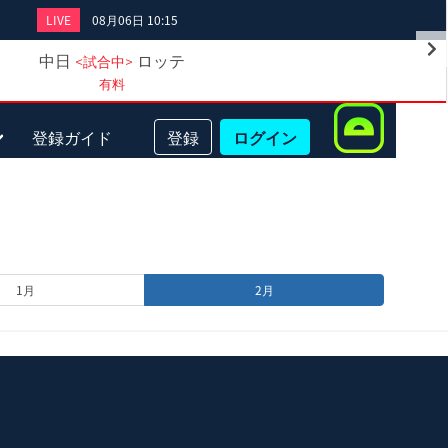
LIVE
08月06日 10:15
中日
ロッテ
<試合中>
有料
登録ガイド
登録
ログイン
1月
2月